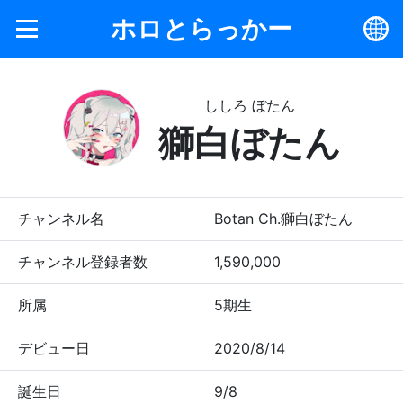
ホロとらっかー
ししろ ぼたん
獅白ぼたん
チャンネル名
Botan Ch.獅白ぼたん
チャンネル登録者数
1,590,000
所属
5期生
デビュー日
2020/8/14
誕生日
9/8